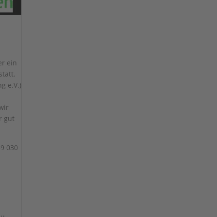
r ein
tatt.
g e.V.)
wir
r gut
59 030
u,