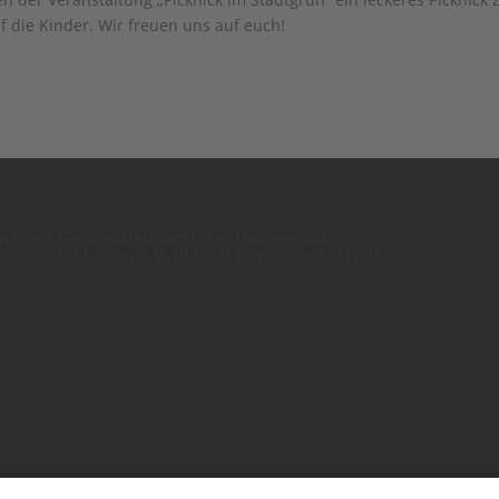
 die Kinder. Wir freuen uns auf euch!
hen dem Gesundheitsamt der Hanse- und
ernen und Leben e.V. (ILL e.V.) und der Techniker