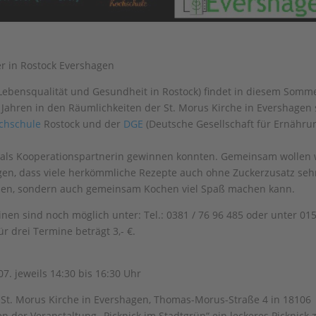
r in Rostock Evershagen
ebensqualität und Gesundheit in Rostock) findet in diesem Somme
2 Jahren in den Räumlichkeiten der St. Morus Kirche in Evershagen s
chschule
Rostock und der
DGE
(Deutsche Gesellschaft für Ernährun
 als Kooperationspartnerin gewinnen konnten. Gemeinsam wollen 
gen, dass viele herkömmliche Rezepte auch ohne Zuckerzusatz seh
sen, sondern auch gemeinsam Kochen viel Spaß machen kann.
nen sind noch möglich unter: Tel.: 0381 / 76 96 485 oder unter 01
r drei Termine beträgt 3,- €.
.07. jeweils 14:30 bis 16:30 Uhr
 St. Morus Kirche in Evershagen, Thomas-Morus-Straße 4 in 18106
n der Veranstaltung „Picknick im Stadtgrün“ ein leckeres Picknick z