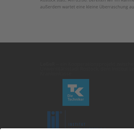
außerdem wartet eine kleine Überraschung auf
LeGeR
‒ ein Kooperationsprojekt zwisc
Universitätsstadt Rostock, dem Institut L
Krankenkasse