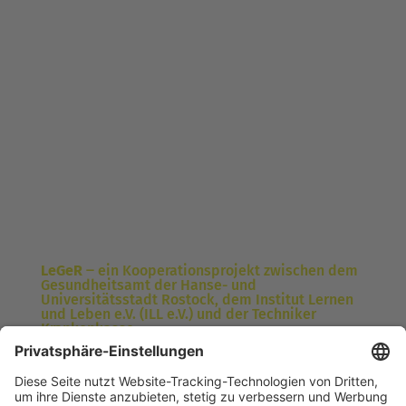
Ferienprogramm in Evershagen zu den
Themen gesunde Ernährung und
Bewegung.
LeGeR
‒ ein Kooperationsprojekt zwischen dem
Gesundheitsamt der Hanse- und
Universitätsstadt Rostock, dem Institut Lernen
und Leben e.V. (ILL e.V.) und der Techniker
Krankenkasse