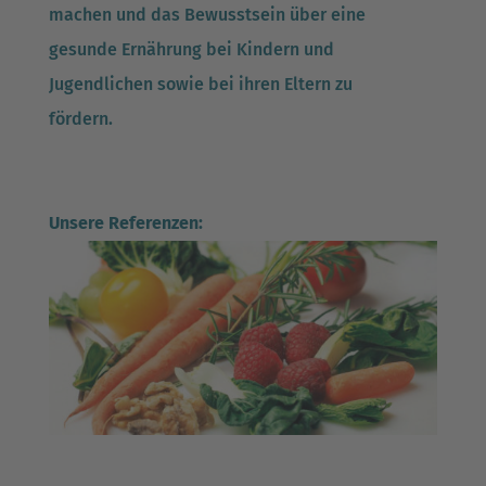
machen und das Bewusstsein über eine
gesunde Ernährung bei Kindern und
Jugendlichen sowie bei ihren Eltern zu
fördern.
Unsere Referenzen: