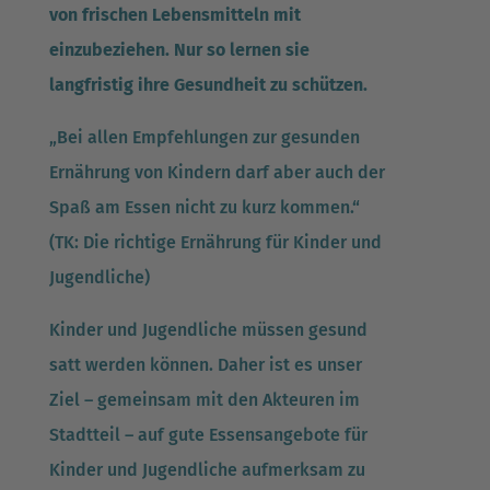
von frischen Lebensmitteln mit
einzubeziehen. Nur so lernen sie
langfristig ihre Gesundheit zu schützen.
„Bei allen Empfehlungen zur gesunden
Ernährung von Kindern darf aber auch der
Spaß am Essen nicht zu kurz kommen.“
(TK: Die rich­tige Ernäh­rung für Kinder und
Jugend­liche)
Kinder und Jugendliche müssen gesund
satt werden können. Daher ist es unser
Ziel – gemeinsam mit den Akteuren im
Stadtteil – auf gute Essensangebote für
Kinder und Jugendliche aufmerksam zu